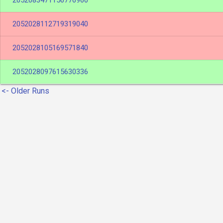
2052083471156776960
2052028112719319040
2052028105169571840
2052028097615630336
<- Older Runs