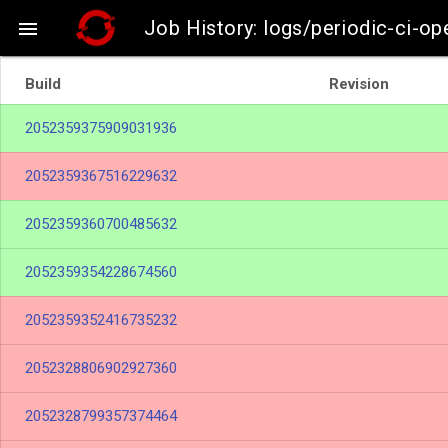
Job History: logs/periodic-ci-op

Build
Revision
2052359375909031936
2052359367516229632
2052359360700485632
2052359354228674560
2052359352416735232
2052328806902927360
2052328799357374464