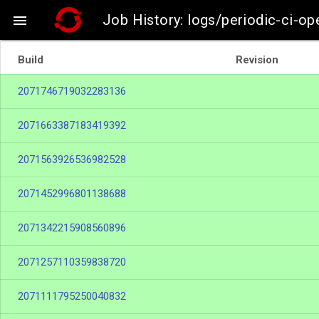
Job History: logs/periodic-ci-op

Build
Revision
2071746719032283136
2071663387183419392
2071563926536982528
2071452996801138688
2071342215908560896
2071257110359838720
2071111795250040832