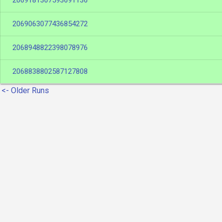
2069181307593691136
2069063077436854272
2068948822398078976
2068838802587127808
<- Older Runs