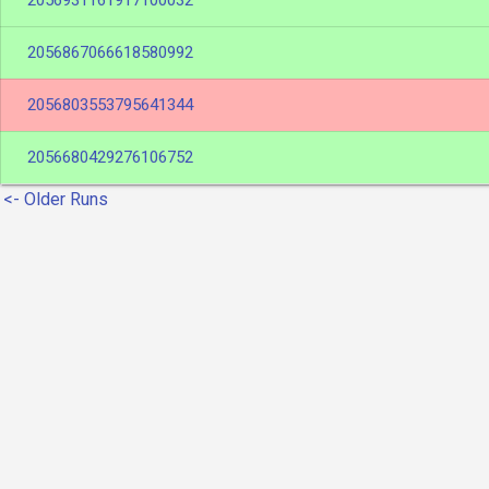
2056931161917100032
2056867066618580992
2056803553795641344
2056680429276106752
<- Older Runs