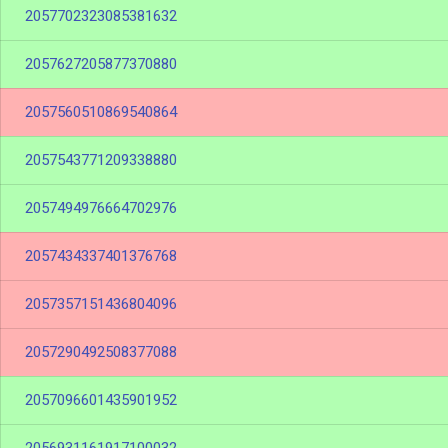
2057702323085381632
2057627205877370880
2057560510869540864
2057543771209338880
2057494976664702976
2057434337401376768
2057357151436804096
2057290492508377088
2057096601435901952