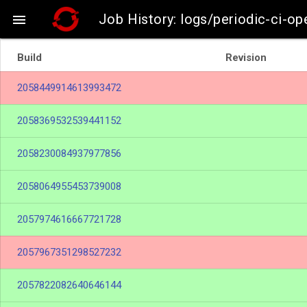
Job History: logs/periodic-ci-op

Build
Revision
2058449914613993472
2058369532539441152
2058230084937977856
2058064955453739008
2057974616667721728
2057967351298527232
2057822082640646144