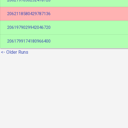
2062197036232478720
2062118580429787136
2061979029942046720
2061799174180966400
<- Older Runs