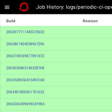
Job History: logs/periodic-ci-op

Build
Revision
2063977111445573632
2063867404038967296
2063749539877097472
2063636863146528768
2063528950415495168
2063401800261701632
2063260409699241984