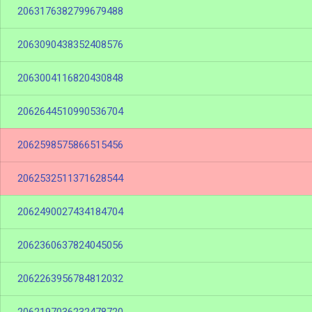
2063176382799679488
2063090438352408576
2063004116820430848
2062644510990536704
2062598575866515456
2062532511371628544
2062490027434184704
2062360637824045056
2062263956784812032