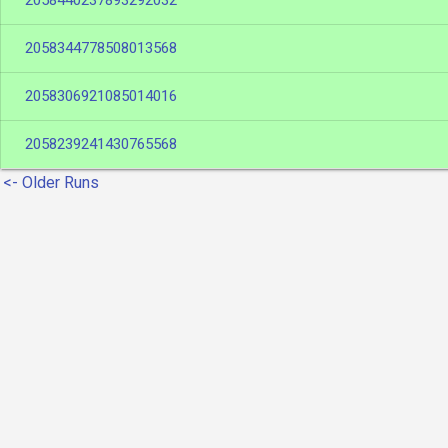
2058440237893292032
2058344778508013568
2058306921085014016
2058239241430765568
<- Older Runs