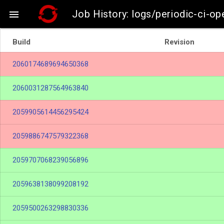
Job History: logs/periodic-ci-op

Build
Revision
2060174689694650368
2060031287564963840
2059905614456295424
2059886747579322368
2059707068239056896
2059638138099208192
2059500263298830336