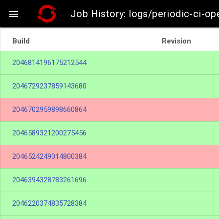
Job History: logs/periodic-ci-o

Build
Revision
2046814196175212544
2046729237859143680
2046702959898660864
2046589321200275456
2046524249014800384
2046394328783261696
2046220374835728384