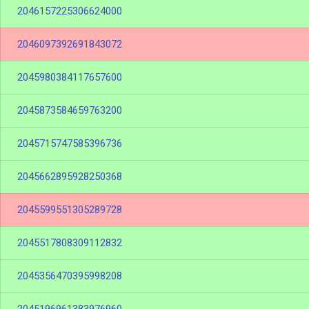
2046157225306624000
2046097392691843072
2045980384117657600
2045873584659763200
2045715747585396736
2045662895928250368
2045599551305289728
2045517808309112832
2045356470395998208