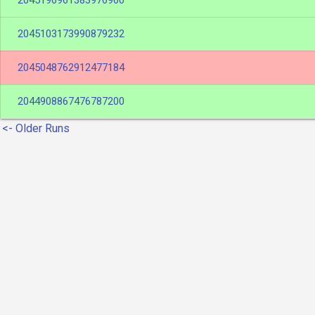
2045196961383976960
2045103173990879232
2045048762912477184
2044908867476787200
<- Older Runs