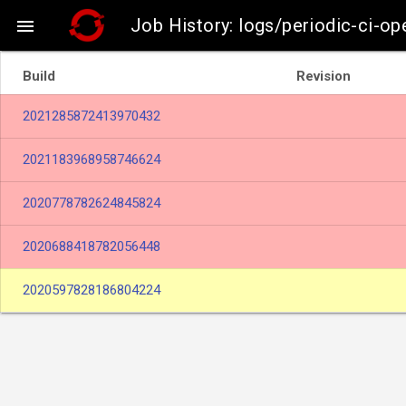
Job History: logs/periodic-ci-op

Build
Revision
2021285872413970432
2021183968958746624
2020778782624845824
2020688418782056448
2020597828186804224