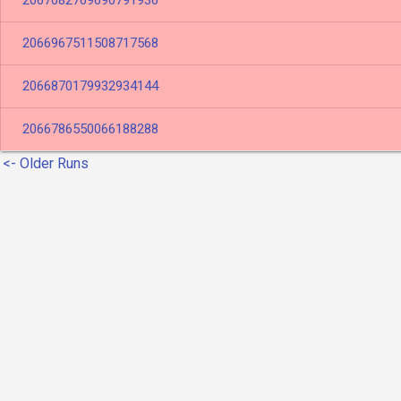
2067082769690791936
2066967511508717568
2066870179932934144
2066786550066188288
<- Older Runs