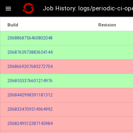
Job History: logs/periodic-ci-op

Build
Revision
2068868756460802048
2068765973883654144
2068669207683272704
2068553376601214976
2068442998391181312
2068334709514964992
2068249512287145984