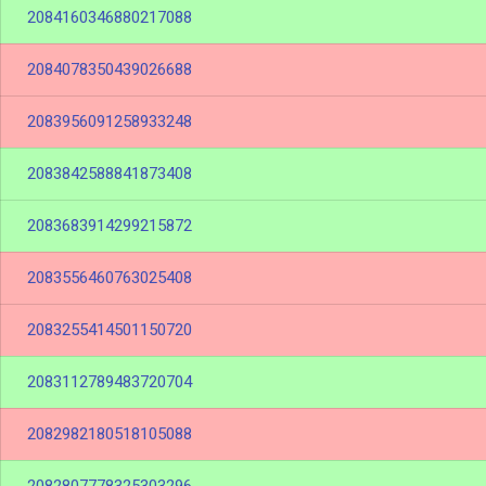
2084160346880217088
2084078350439026688
2083956091258933248
2083842588841873408
2083683914299215872
2083556460763025408
2083255414501150720
2083112789483720704
2082982180518105088