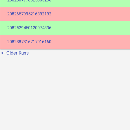
2082807778325303296
2082657995216392192
2082529450120974336
2082387316717916160
<- Older Runs