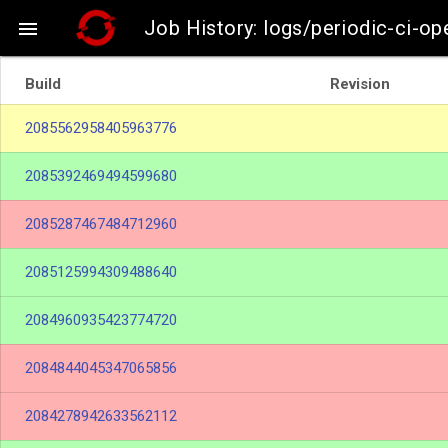
Job History: logs/periodic-ci-o

Build
Revision
2085562958405963776
2085392469494599680
2085287467484712960
2085125994309488640
2084960935423774720
2084844045347065856
2084278942633562112