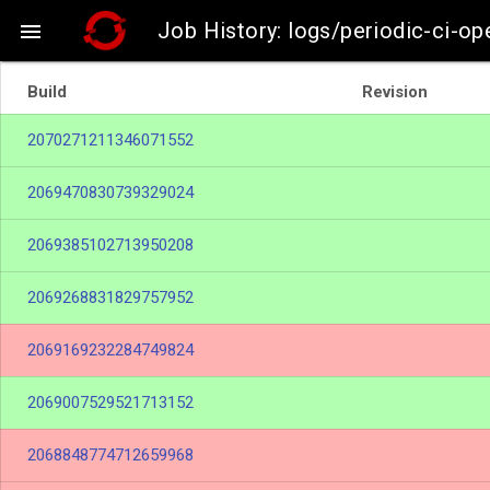
Job History: logs/periodic-ci-op

Build
Revision
2070271211346071552
2069470830739329024
2069385102713950208
2069268831829757952
2069169232284749824
2069007529521713152
2068848774712659968