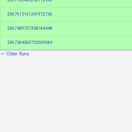
2067703408290172928
2067613161241972736
2067489737358184448
2067384569732009984
<- Older Runs