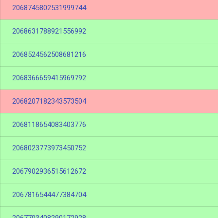
2068745802531999744
2068631788921556992
2068524562508681216
2068366659415969792
2068207182343573504
2068118654083403776
2068023773973450752
2067902936515612672
2067816544477384704