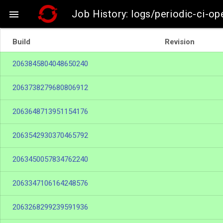
Job History: logs/periodic-ci-op

Build
Revision
2063845804048650240
2063738279680806912
2063648713951154176
2063542930370465792
2063450057834762240
2063347106164248576
2063268299239591936