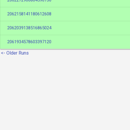
2062272906804596736
2062158141180612608
2062039138516865024
2061934578603397120
<- Older Runs