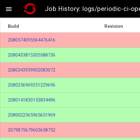
Job History: logs/periodic-ci-op

Build
Revision
2080574095564476416
2080433815305588736
2080343939902083072
2080256969251229696
2080141830153834496
2080022365965651969
2079875679603658752