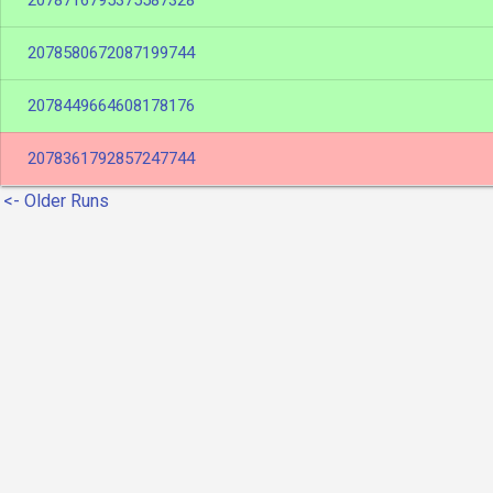
2078716795375587328
2078580672087199744
2078449664608178176
2078361792857247744
<- Older Runs