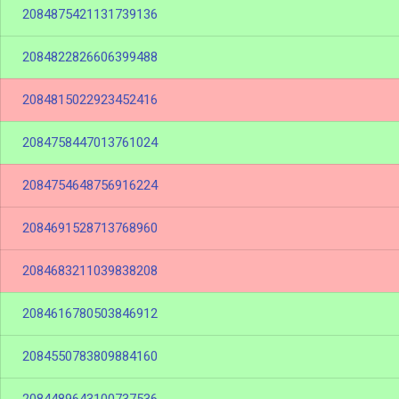
2084875421131739136
2084822826606399488
2084815022923452416
2084758447013761024
2084754648756916224
2084691528713768960
2084683211039838208
2084616780503846912
2084550783809884160