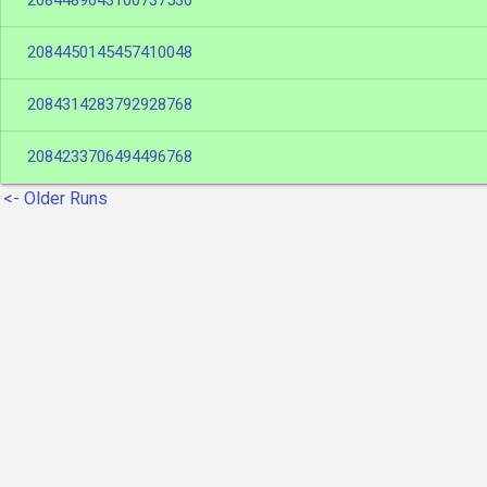
2084489643100737536
2084450145457410048
2084314283792928768
2084233706494496768
<- Older Runs