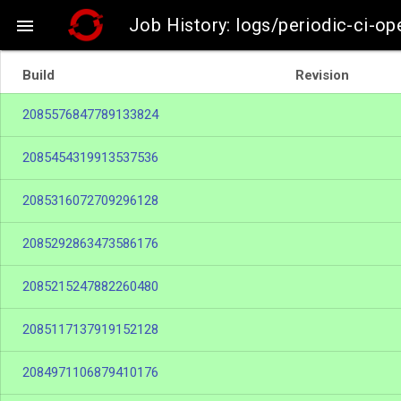
Job History: logs/periodic-ci-o

Build
Revision
2085576847789133824
2085454319913537536
2085316072709296128
2085292863473586176
2085215247882260480
2085117137919152128
2084971106879410176