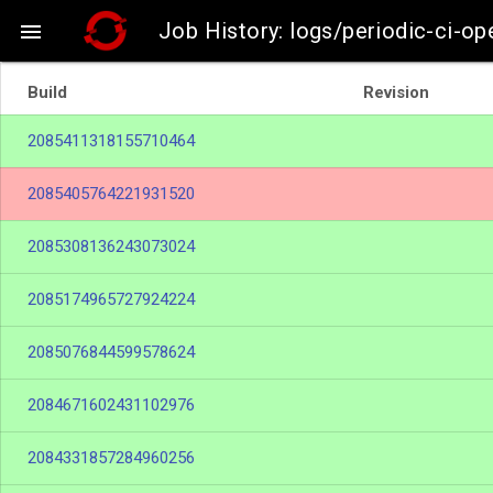
Job History: logs/periodic-ci-o

Build
Revision
2085411318155710464
2085405764221931520
2085308136243073024
2085174965727924224
2085076844599578624
2084671602431102976
2084331857284960256