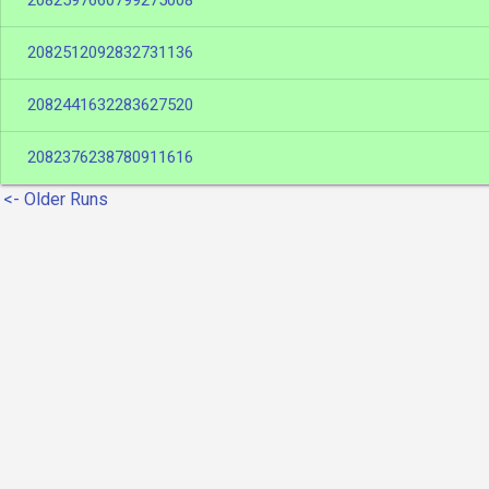
2082597660799275008
2082512092832731136
2082441632283627520
2082376238780911616
<- Older Runs